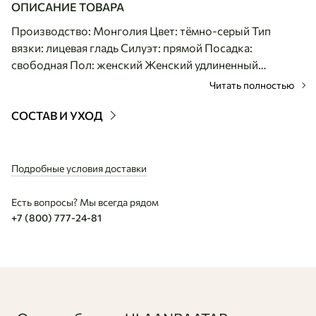
ОПИСАНИЕ ТОВАРА
Производство: Монголия Цвет: тёмно-серый Тип
вязки: лицевая гладь Силуэт: прямой Посадка:
свободная Пол: женский Женский удлиненный
двубортный жилет из пуха монгольского яка - это
Читать полностью
идеальное сочетание функциональности, комфорта и
тепла. Модель с изящным V-образным вырезом,
СОСТАВ И УХОД
лаконичной застежкой на пуговицы и прямым
свободным кроем легко вписывается в современный
повседневный гардероб. Актуальный
Подробные условия доставки
минималистичный силуэт без рукавов делает жилет
универсальной базой: он легко адаптируется под
Есть вопросы? Мы всегда рядом
любые образы - от непринужденного домашнего до
+7 (800) 777-24-81
продуманного городского и офисного комплекта. За
счет уникальности пуха яка, этот жилет максимально
комфортно носить круглогодично. Его натуральные
пористые волокна обладают природным свойством
подстраиваться под температуру окружающей среды,