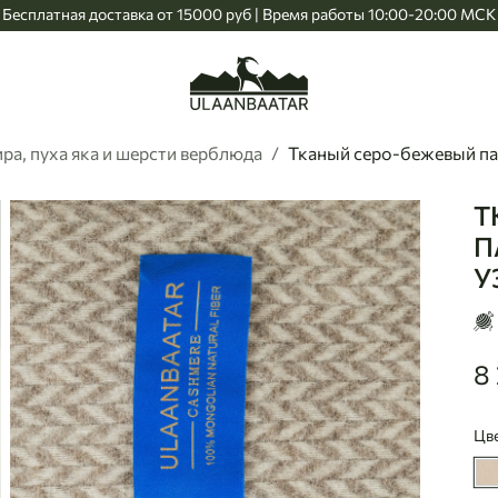
Бесплатная доставка от 15000 руб | Время работы 10:00-20:00 МСК
Главная
а, пуха яка и шерсти верблюда
Тканый серо-бежевый пал
Т
Ul
П
У
8
82
Цв