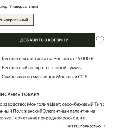
змер: Универсальный
Универсальный
ДОБАВИТЬ В КОРЗИНУ
Бесплатная доставка по России
от 15 000 ₽
Бесплатный возврат
от любой суммы
Самовывоз из магазинов
Москвы и СПб
ИСАНИЕ ТОВАРА
оизводство: Монголия Цвет: серо-бежевый Тип :
анный Пол: женский Элегантный палантин из
ха яка - сочетание природной роскоши и
ержанной эстетики. Благородный серо-бежевый
Читать полностью