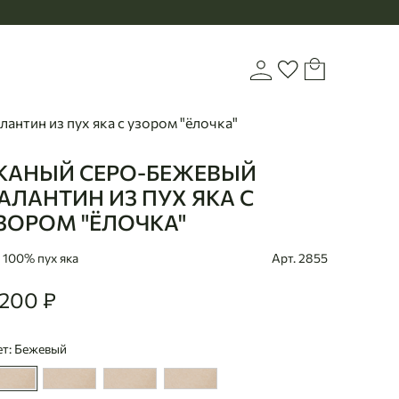
Корзина
Войти или зарегистр
Избранное
антин из пух яка с узором "ёлочка"
КАНЫЙ СЕРО-БЕЖЕВЫЙ
aanbaatar
АЛАНТИН ИЗ ПУХ ЯКА С
ЗОРОМ "ЁЛОЧКА"
100% пух яка
Арт. 2855
 200 ₽
00
ет: Бежевый