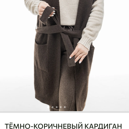
ТЁМНО-КОРИЧНЕВЫЙ КАРДИГАН
Ulaanbaatar