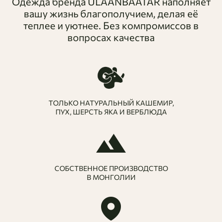
Одежда бренда ULAANBAATAR наполняет
стили с помощью съемного трикотажного пояса,
вашу жизнь благополучием, делая её
который позволяет сделать силуэт более собранным и
теплее и уютнее. Без компромиссов в
приталенным. Кардиган без рукавов идеально
вопросах качества
сочетается с базовыми водолазками, тонкими
джемперами и уютными трикотажными брюками.
ТОЛЬКО НАТУРАЛЬНЫЙ КАШЕМИР,
ПУХ, ШЕРСТЬ ЯКА И ВЕРБЛЮДА
СОБСТВЕННОЕ ПРОИЗВОДСТВО
В МОНГОЛИИ