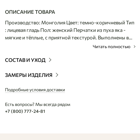
ОПИСАНИЕ ТОВАРА
Производство: Монголия Цвет: темно-коричневый Тип
: лицевая гладь Пол: женский Перчатки из пуха яка -
мягкие и тёплые, с приятной текстурой. Выполнены в
гладкой вязке с лёгким рельефом, которая
Читать полностью
обеспечивает комфортную посадку и аккуратный
внешний вид. Натуральный темно-коричневый оттенок
СОСТАВ И УХОД
подчёркивает природность материала. Перчатки
хорошо сохраняют тепло, оставаясь лёгкими и
ЗАМЕРЫ ИЗДЕЛИЯ
удобными. Перчатки можно дополнить шапкой или
шарфом из нашей коллекции, создав тёплый и
Подробные условия доставки
гармоничный комплект.
Есть вопросы? Мы всегда рядом
+7 (800) 777-24-81