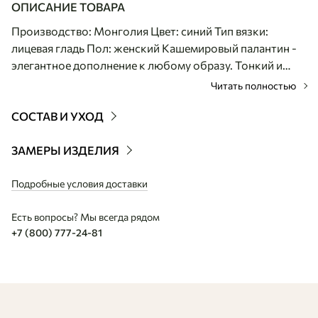
ОПИСАНИЕ ТОВАРА
Производство: Монголия Цвет: синий Тип вязки:
лицевая гладь Пол: женский Кашемировый палантин -
элегантное дополнение к любому образу. Тонкий и
воздушный кашемир красиво драпируется и выглядит
Читать полностью
благородно, а мягкая текстура обеспечивает комфорт
при носке. Палантин можно носить круглый год: он
СОСТАВ И УХОД
уместен как в прохладные дни, так и в тёплое время,
создавая ощущение уюта без лишней тяжести.
ЗАМЕРЫ ИЗДЕЛИЯ
Универсальная модель легко вписывается в любой
гардероб и позволяет экспериментировать с образами.
Подробные условия доставки
Есть вопросы? Мы всегда рядом
+7 (800) 777-24-81