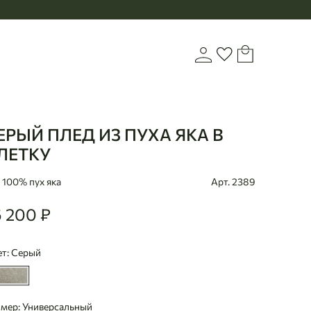
Корзина
Войти или зарегистр
Избранное
ЕРЫЙ ПЛЕД ИЗ ПУХА ЯКА В
aanbaatar
ЛЕТКУ
100% пух яка
Арт. 2389
6 200 ₽
200
т: Серый
змер: Универсальный