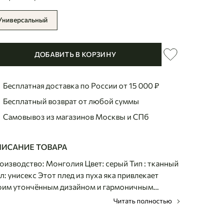
Универсальный
ДОБАВИТЬ В КОРЗИНУ
Бесплатная доставка по России
от 15 000 ₽
Бесплатный возврат
от любой суммы
Самовывоз из магазинов
Москвы и СПб
ИСАНИЕ ТОВАРА
оизводство: Монголия Цвет: серый Тип : тканный
л: унисекс Этот плед из пуха яка привлекает
оим утончённым дизайном и гармоничным
четанием оттенков. Мягкий и приятный на ощупь,
Читать полностью
 бережно окутывает теплом и дарит особое