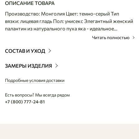
ОПИСАНИЕ ТОВАРА
Производство: Монголия Цвет: темно-серый Тип
вязки: лицевая гладь Пол: унисекс Элегантный женский
палантин из натурального пуха яка - идеальное
сочетание утонченного стиля и повседневного
Читать полностью
комфорта. Благодаря лаконичному крою, эта модель
мягко струится и красиво драпируется на плечах,
СОСТАВ И УХОД
обеспечивая безупречную посадку и абсолютную
свободу движений. Главная изюминка дизайна -
ЗАМЕРЫ ИЗДЕЛИЯ
воздушная и невесомая текстура гладкой вязки с
аккуратной трикотажной каймой по краям, которая
Подробные условия доставки
придает аксессуару благородный и нежный вид. Пух
Есть вопросы? Мы всегда рядом
яка превосходно дышит, удерживает целебное сухое
+7 (800) 777-24-81
тепло и дарит приятные, расслабляющие тактильные
ощущения. Изделие отличается великолепной
сочетаемостью с куртками или пальто, а для создания
безупречного монохромного образа вы можете
отдельно приобрести платье из пуха яка и собрать