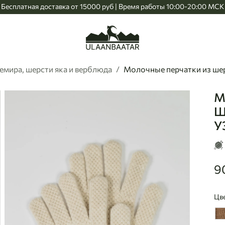
Бесплатная доставка от 15000 руб | Время работы 10:00-20:00 МСК
Главная
емира, шерсти яка и верблюда
Молочные перчатки из ше
М
Ul
Ш
У
9
90
Цв