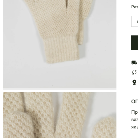
Ра
ОП
Пр
вя
як
вр