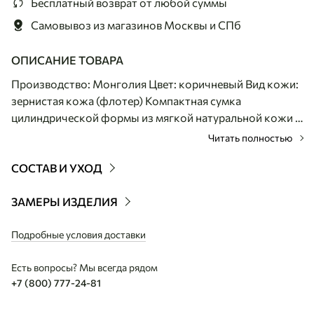
Бесплатный возврат
от любой суммы
Самовывоз из магазинов
Москвы и СПб
ОПИСАНИЕ ТОВАРА
Производство: Монголия Цвет: коричневый Вид кожи:
зернистая кожа (флотер) Компактная сумка
цилиндрической формы из мягкой натуральной кожи с
длинным тонким ремешком. Небольшая кожаная
Читать полностью
сумка удобно носится через плечо и подходит для
самых необходимых вещей, сохраняя лёгкость и
СОСТАВ И УХОД
аккуратный силуэт. Зернистая кожа мягко держит
округлую форму и делает модель особенно приятной в
ЗАМЕРЫ ИЗДЕЛИЯ
носке. Лаконичный дизайн легко сочетается с
повседневными образами в любое время года.
Подробные условия доставки
Есть вопросы? Мы всегда рядом
+7 (800) 777-24-81