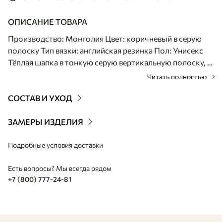
ОПИСАНИЕ ТОВАРА
Производство: Монголия Цвет: коричневый в серую
полоску Тип вязки: английская резинка Пол: Унисекс
Тёплая шапка в тонкую серую вертикальную полоску, с
широким отворотом. Вязка - английская резинка:
Читать полностью
рельефная, плотная и эластичная, с чёткими
вертикальными рубчиками. Шапка хорошо держит
СОСТАВ И УХОД
форму и комфортно сидит. Универсальный дизайн
делает модель идеальной как для мужчин, так и для
ЗАМЕРЫ ИЗДЕЛИЯ
женщин. Она гармонично дополняет любой образ: от
повседневного с джинсами до более строгого с пальто.
Подробные условия доставки
Есть вопросы? Мы всегда рядом
+7 (800) 777-24-81