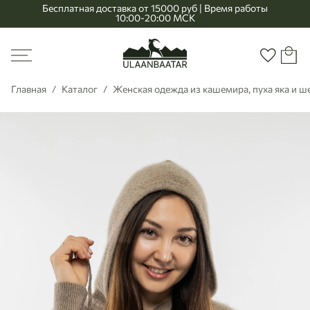
Бесплатная доставка от 15000 руб | Время работы
10:00-20:00 МСК
Главная
Меню
Корзи
Избранно
Главная
Каталог
Женская одежда из кашемира, пуха яка и 