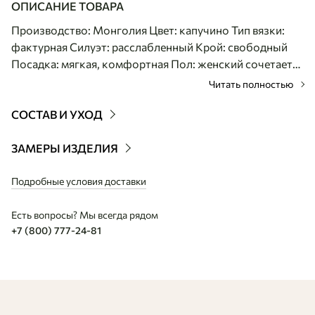
ОПИСАНИЕ ТОВАРА
Производство: Монголия Цвет: капучино Тип вязки:
фактурная Силуэт: расслабленный Крой: свободный
Посадка: мягкая, комфортная Пол: женский сочетается
с джоггерами Кашемировое худи в натуральном
Читать полностью
оттенке капучино, универсальная основа для
повседневного гардероба. Фактурная вязка добавляет
СОСТАВ И УХОД
глубину, сохраняя сдержанный характер, тёплое и
мягкое, комфортно ощущается на теле и подходит для
ЗАМЕРЫ ИЗДЕЛИЯ
разных сезонов. Легко сочетается с джоггерами,
брюками и верхней одеждой от курток до пальто.
Подробные условия доставки
Есть вопросы? Мы всегда рядом
+7 (800) 777-24-81