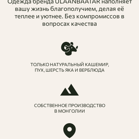
Одежда бренда ULAANBAATAR наполняет
прямой силуэт со спущенной линией плеча
вашу жизнь благополучием, делая её
обеспечивает комфортную посадку по фигуре и
теплее и уютнее. Без компромиссов в
абсолютно не сковывает движений. Спокойный цвет
вопросах качества
является практичной природной базой, которая легко
комбинируется со всей нейтральной палитрой.
Кардиган идеально подходит для многослойных
комплектов.
ТОЛЬКО НАТУРАЛЬНЫЙ КАШЕМИР,
ПУХ, ШЕРСТЬ ЯКА И ВЕРБЛЮДА
СОБСТВЕННОЕ ПРОИЗВОДСТВО
В МОНГОЛИИ