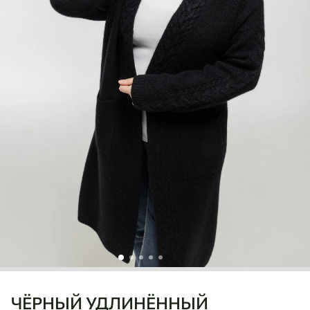
ЧЁРНЫЙ УДЛИНЁННЫЙ
Ulaanbaatar