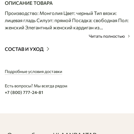
ОПИСАНИЕ ТОВАРА
Производство: Монголия Цвет: черный Тип вязки:
лицевая гладь Силуэт: прямой Посадка: свободная Пол:
женский Элегантный женский кардиган из
натурального монгольского кашемира - это идеальное
Читать полностью
воплощение уюта, утонченности и мягкой заботы.
Изделие выполнено из нежнейшего пуха
СОСТАВ И УХОД
высокогорных коз, бережно собранного ручным
способом. Этот благородный трикотаж отличается
удивительной легкостью и деликатной текстурой:
Подробные условия доставки
кардиган получился достаточно плотным и невероятно
теплым. Он защищает от холода гораздо лучше
Есть вопросы? Мы всегда рядом
обычной шерсти, мягко обволакивает тело и дарит
+7 (800) 777-24-81
ощущение абсолютного комфорта. Натуральный
кашемир обладает уникальной способностью
удерживать сухое тепло и обеспечивать идеальную
терморегуляцию. Благодаря этому свойству, эту модель
максимально комфортно носить в холодное зимнее