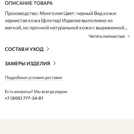
ОПИСАНИЕ ТОВАРА
Производство: Монголия Цвет: черный Вид кожи:
зернистая кожа (флотер) Изделие выполнено из
мягкой, но прочной натуральной кожи с выраженной
зернистой фактурой, устойчивой к появлению
Читать полностью
царапин.Центральная декоративная строчка белого
цвета не только укрепляет конструкцию, но и служит
СОСТАВ И УХОД
стильным акцентом, характерным для этой линейки
монгольских аксессуаров. Модель имеет лаконичную
ЗАМЕРЫ ИЗДЕЛИЯ
форму и закрывается на надежную металлическую
молнию. Внутреннее пространство позволяет удобно
Подробные условия доставки
разместить косметику, средства гигиены или мелкую
Есть вопросы? Мы всегда рядом
электронику. Продуманный дизайн и высокое качество
+7 (800) 777-24-81
выделки кожи делают эту сумку отличным вариантом
как для личного использования, так и для подарка.