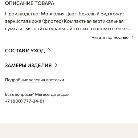
ОПИСАНИЕ ТОВАРА
Производство: Монголия Цвет: бежевый Вид кожи:
зернистая кожа (флотер) Компактная вертикальная
сумка из мягкой натуральной кожи в теплом оттенке.
Модель отличается удобным форматом и
Читать полностью
выразительной фактурой, которая сохраняет
безупречный вид при активном использовании.
СОСТАВ И УХОД
Декоративный кожаный ремешок с металлической
пряжкой надежно фиксирует клапан, подчеркивая
ЗАМЕРЫ ИЗДЕЛИЯ
лаконичный дизайн изделия. Светлая контрастная
прострочка по краям придает аксессуару
Подробные условия доставки
завершенность, а тонкий кожаный шнурок темного
Есть вопросы? Мы всегда рядом
цвета позволяет комфортно носить сумку через плечо.
+7 (800) 777-24-81
Этот легкий и функциональный аксессуар идеально
подходит для смартфона и важных мелочей, становясь
солнечным акцентом в повседневном образе.