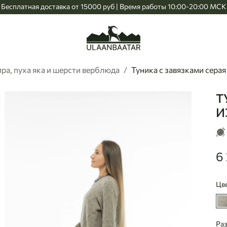
Бесплатная доставка от 15000 руб | Время работы 10:00-20:00 МСК
Главная
а, пуха яка и шерсти верблюда
Туника с завязками серая
Т
Ul
И
6
62
Цве
Ра