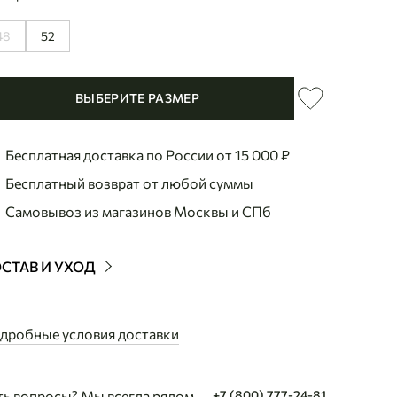
48
52
ВЫБЕРИТЕ РАЗМЕР
Бесплатная доставка по России
от 15 000 ₽
Бесплатный возврат
от любой суммы
Самовывоз из магазинов
Москвы и СПб
СТАВ И УХОД
пить Туника с завязками серая из шерсти яка, 1450 с достав
дробные условия доставки
ть вопросы? Мы всегда рядом
+7 (800) 777-24-81