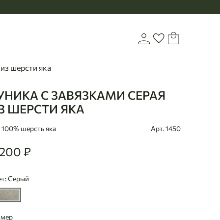
Корзина
Войти или зарегистр
Избранное
 из шерсти яка
УНИКА С ЗАВЯЗКАМИ СЕРАЯ
aanbaatar
З ШЕРСТИ ЯКА
100% шерсть яка
Арт. 1450
 200 ₽
00
т: Серый
змер