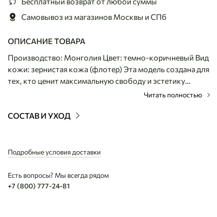
Бесплатный возврат
от любой суммы
Самовывоз из магазинов
Москвы и СПб
ОПИСАНИЕ ТОВАРА
Производство: Монголия Цвет: темно-коричневый Вид
кожи: зернистая кожа (флотер) Эта модель создана для
тех, кто ценит максимальную свободу и эстетику
минимализма. Невесомый аксессуар из отборной
Читать полностью
монгольской кожи с выразительным зернистым
рисунком практически не ощущается при носке,
СОСТАВ И УХОД
сохраняя при этом безупречный внешний вид. Глубокий
кофейный цвет и мягкая фактура подчеркивают
благородное происхождение материала. Плоский
Подробные условия доставки
силуэт сумки дополнен функциональным внешним
отделением с аккуратной декоративной прошивкой,
Есть вопросы? Мы всегда рядом
что позволяет держать телефон,документы и ключи
+7 (800) 777-24-81
всегда под рукой. Основное отделение на молнии с
удлиненным кожаным пуллером обеспечивает