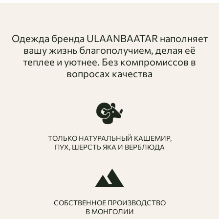
удобный доступ и надежную сохранность ваших вещей.
Тонкий регулируемый ремешок позволяет носить
сумку как под верхней одеждой, так и в качестве
Одежда бренда ULAANBAATAR наполняет
самостоятельного акцента поверх легкого трикотажа.
вашу жизнь благополучием, делая её
теплее и уютнее. Без компромиссов в
вопросах качества
ТОЛЬКО НАТУРАЛЬНЫЙ КАШЕМИР,
ПУХ, ШЕРСТЬ ЯКА И ВЕРБЛЮДА
СОБСТВЕННОЕ ПРОИЗВОДСТВО
В МОНГОЛИИ